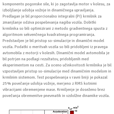
komponento pogonske sile, ki jo zagotavlja motor v kolesu, za
izboljšanje udobja vožnje in dinamičnega upravljanja.
Predlagan je bil proporcionalno integralni (PI) krmilnik za
zmanjšanje odziva pospeševanja nagiba vozila. Dobitki
krmilnika so bili optimizirani z metodo gradientnega spusta z
algoritmom sekvenčnega kvadratnega programiranja.
Predstavljen je bil pristop so-simulacije in dinamični model
vozila. Podatki o meritvah vozila so bili pridobljeni iz pravega
avtomobila z motorji v kolesih. Dinamični model avtomobila je
bil potrjen na podlagi rezultatov, pridobljenih med
eksperimentom na cesti. Za oceno učinkovitosti krmilnika je bil
vzpostavljen pristop so-simulacije med dinamičnim modelom in
krmilnim sistemom. Test pospeševanja v ravni liniji je pokazal
25% povečanje udobja vožnje, merjeno z RMS kotnimi
vibracijami obremenjene mase. Krmiljenje je doseženo brez
povečanja obremenitve pnevmatik in vzdolžne dinamike vozila.