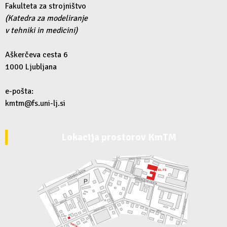
Fakulteta za strojništvo
(Katedra za modeliranje
v tehniki in medicini)
Aškerčeva cesta 6
1000 Ljubljana
e-pošta:
kmtm@fs.uni-lj.si
Lokacija prostorov KmTM