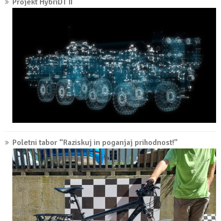
Projekt HybriDT II
Poletni tabor “Raziskuj in poganjaj prihodnost!”